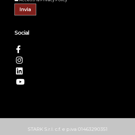
Invia
Social
STARK S.r.l. c.f. e p.iva 01463290351