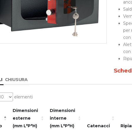
anco
Sald
Vern
Spec
per 
con
Alet
con 
Ripi
Sched
I
CHIUSURA
elementi
Dimensioni
Dimensioni
esterne
interne
o
(mm L*P*H)
(mm L*P*H)
Catenacci
Ripia