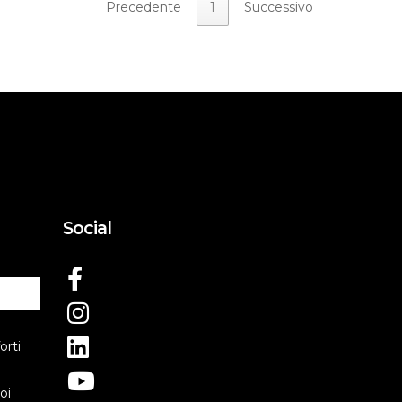
Precedente
1
Successivo
Social
orti
oi