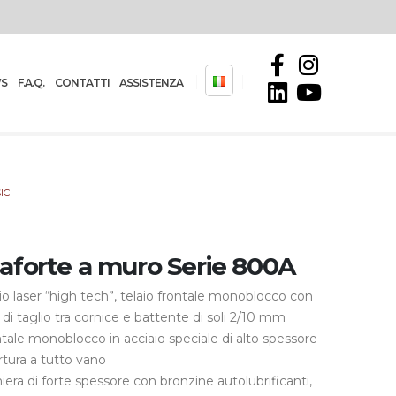
S
F.A.Q.
CONTATTI
ASSISTENZA
IC
aforte a muro Serie 800A
io laser “high tech”, telaio frontale monoblocco con
 di taglio tra cornice e battente di soli 2/10 mm
tale monoblocco in acciaio speciale di alto spessore
tura a tutto vano
iera di forte spessore con bronzine autolubrificanti,