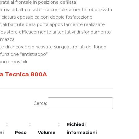
rata al frontale in posizione defilata
atura ad alta resistenza completamente robotizzata
iciatura epossidica con doppia fosfatazione
iali battute della porta appositamente realizzate
resistere efficacemente ai tentativi di sfondamento
 mazza
te di ancoraggio ricavate sui quattro lati del fondo
funzione “antistrappo”
ani removibili
a Tecnica 800A
Cerca:
Richiedi
ni
Peso
Volume
informazioni