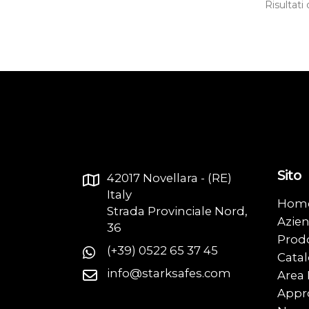
Risultati
Sito
42017 Novellara - (RE)
Italy
Hom
Strada Provinciale Nord,
Azie
36
Prodo
(+39) 0522 65 37 45
Catal
info@starksafes.com
Area
Appr