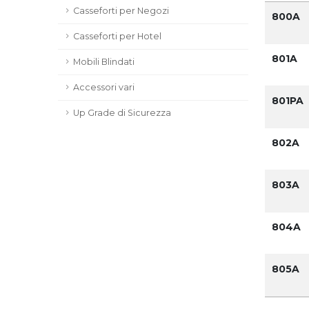
Casseforti per Negozi
800A
Casseforti per Hotel
801A
Mobili Blindati
Accessori vari
801PA
Up Grade di Sicurezza
802A
803A
804A
805A