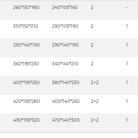
260*150*180
240*105*160
2
-
310*150*210
290*105*190
2
1
290*140*190
290*140*190
2
1
360*195*230
340*140*210
2
1
400*195*250
380*140*230
2+2
1
420*195*280
400*140*260
2+2
1
490*195*320
470*140*300
2+2
1