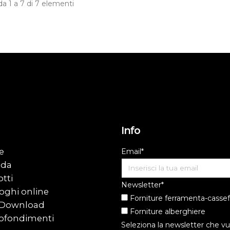
 da 1 a 7 di 7 elementi
Info
e
Email*
nda
tti
Newsletter*
oghi online
Forniture ferramenta-cassef
 Download
Forniture alberghiere
ofondimenti
Seleziona la newsletter che vu