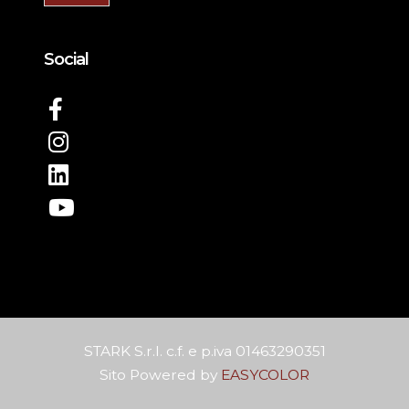
Social
STARK S.r.l. c.f. e p.iva 01463290351
Sito Powered by
EASYCOLOR