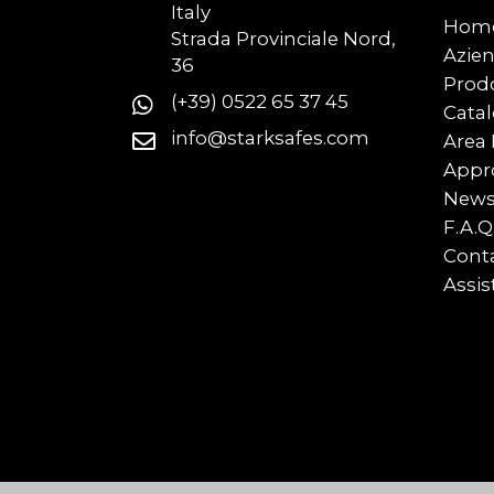
Italy
Hom
Strada Provinciale Nord,
Azie
36
Prodo
(+39) 0522 65 37 45
Catal
info@starksafes.com
Area
Appr
New
F.A.Q
Conta
Assis