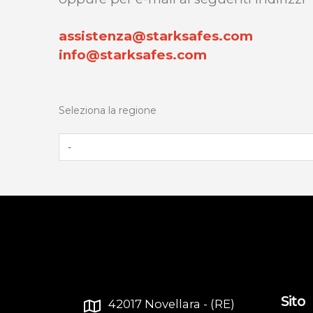
assistenza@starksafes.com
info@starksafes.com
Seleziona la regione
Sito
42017 Novellara - (RE)