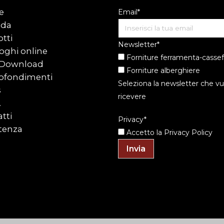
e
Email*
nda
tti
Newsletter*
oghi online
Forniture ferramenta-cassef
 Download
Forniture alberghiere
ofondimenti
Seleziona la newsletter che vu
s
ricevere
.
tti
Privacy*
tenza
Accetto la
Privacy Policy
Invia