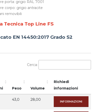
re porta: grigio RAL 7001
re corpo: grigio antracite
ani removibili
a Tecnica Top Line FS
ficato EN 14450:2017 Grado S2
Cerca:
Richiedi
ni
Peso
Volume
informazioni
43,0
28,00
INFORMAZIONI