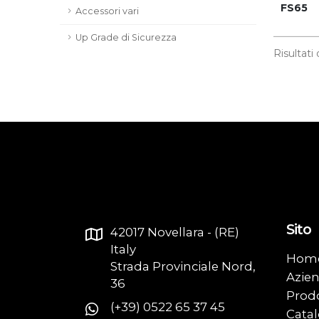
FS65
Accessori vari
Up Grade di Sicurezza
Risultati
Sito
42017 Novellara - (RE)
Italy
Hom
Strada Provinciale Nord,
Azie
36
Prodo
(+39) 0522 65 37 45
Catal