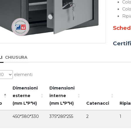
Colo
Colo
Ripi
Sched
Certi
I
CHIUSURA
elementi
Dimensioni
Dimensioni
esterne
interne
o
(mm L*P*H)
(mm L*P*H)
Catenacci
Ripia
450*380*330
375*285*255
2
1