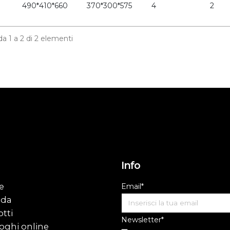
490*410*660
370*300*575
4
2
 da 1 a 2 di 2 elementi
Info
e
Email*
nda
tti
Newsletter*
oghi online