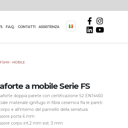
S
F.A.Q.
CONTATTI
ASSISTENZA
- FSHM - MOBILE
aforte a mobile Serie FS
aforte doppia parete con certificazione S2 EN14450
iale materiale ignifugo in fibra ceramica fra le pareti
corpo e all’interno del pannello della serratura
ssore porta 6 mm
ssore corpo int.2 mm est. 3 mm